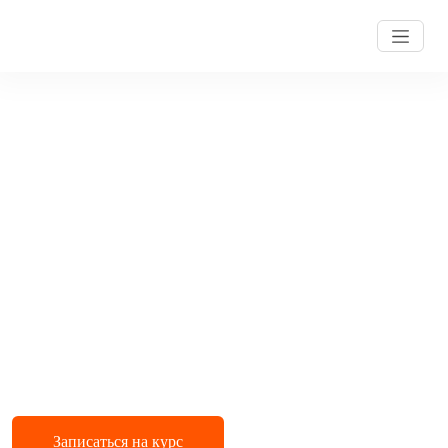
КОМПАС-График. Подготовка к экзамену
M2D v22
Онлайн-курс, который позволит вам ознакомиться с возможностями
быстрого получения конструкторской и технологической
документации, необходимой для выпуска изделий, а также
средствами решения прикладных задач
Записаться на курс