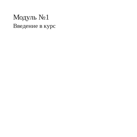
Модуль №1
Введение в курс
1. Знакомство с преподавателем
2. Интерфейс системы КОМПАС-График
3. Инструментальная область и панели системы
КОМПАС-График
4. Настройка интерфейса системы КОМПАС-
График
Модуль №2
Работа с документами КОМПАС-График