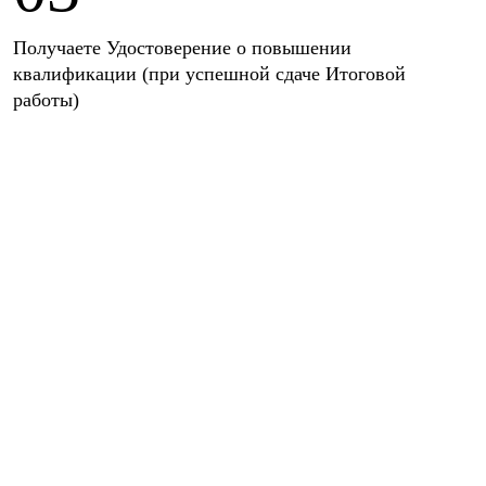
Получаете Удостоверение о повышении
квалификации (при успешной сдаче Итоговой
работы)
3 простых шага для вашей
регистрации на курс
1 шаг
Выбирайте удобный для вас вариант